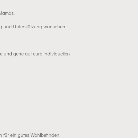
 Mamas,
ung und Unterstützung wünschen.
 und gehe auf eure individuellen
n für ein gutes Wohlbefinden