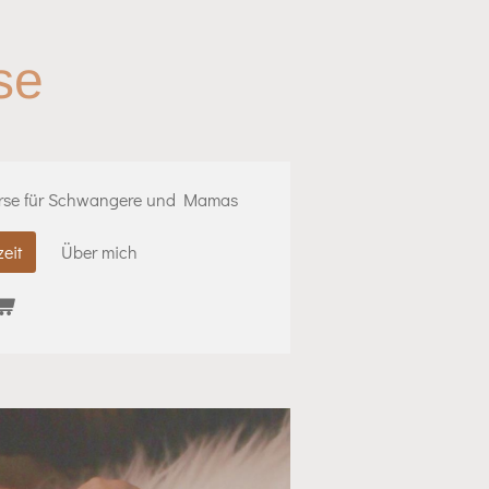
se
rse für Schwangere und Mamas
eit
Über mich