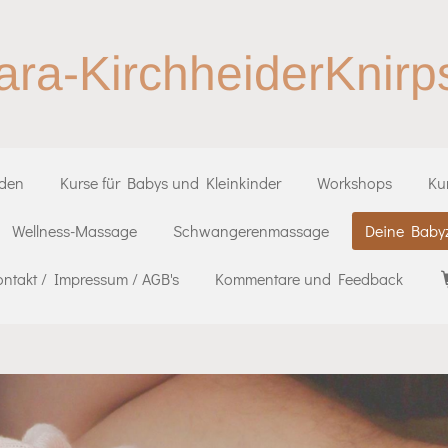
ara-KirchheiderKnirp
iden
Kurse für Babys und Kleinkinder
Workshops
Ku
Wellness-Massage
Schwangerenmassage
Deine Babyz
ontakt / Impressum / AGB's
Kommentare und Feedback