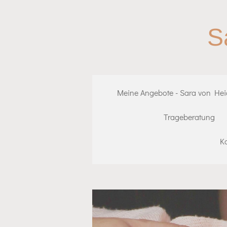
Zum
Hauptinhalt
S
springen
Meine Angebote - Sara von He
Trageberatung
K