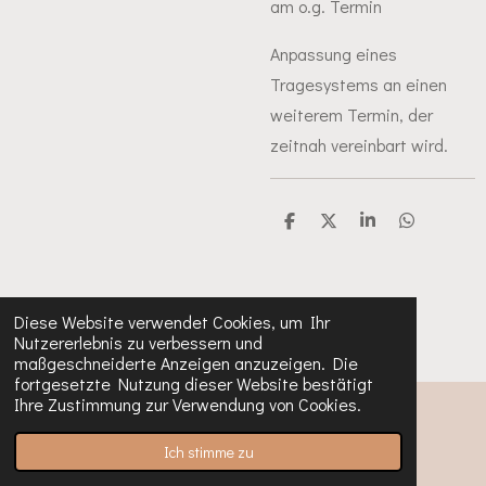
am o.g. Termin
Anpassung eines
Tragesystems an einen
weiterem Termin, der
zeitnah vereinbart wird.
T
T
T
T
e
e
e
e
i
i
i
i
l
l
l
l
e
e
e
e
n
n
n
n
Diese Website verwendet Cookies, um Ihr
Nutzererlebnis zu verbessern und
maßgeschneiderte Anzeigen anzuzeigen. Die
fortgesetzte Nutzung dieser Website bestätigt
Ihre Zustimmung zur Verwendung von Cookies.
© 2023 - 2024 Sara-Kirchheiderknirpse
Mit Unterstützung von
Webador
Ich stimme zu