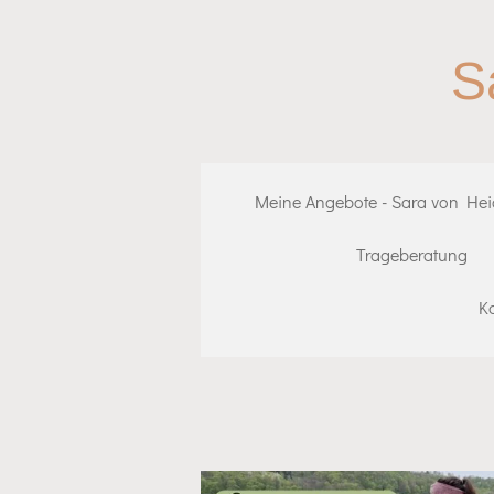
Zum
Hauptinhalt
S
springen
Meine Angebote - Sara von He
Trageberatung
K