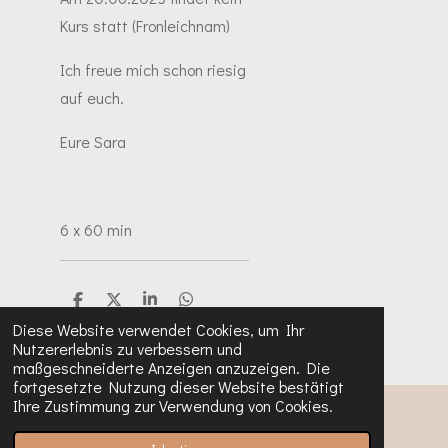
Kurs statt (Fronleichnam)
Ich freue mich schon riesig
auf euch.
Eure Sara
6 x 60 min
T
T
T
T
e
e
e
e
Diese Website verwendet Cookies, um Ihr
i
i
i
i
Nutzererlebnis zu verbessern und
l
l
l
l
maßgeschneiderte Anzeigen anzuzeigen. Die
e
e
e
e
n
n
n
n
fortgesetzte Nutzung dieser Website bestätigt
Ihre Zustimmung zur Verwendung von Cookies.
© 2023 - 2024 Sara-Kirchheiderknirpse