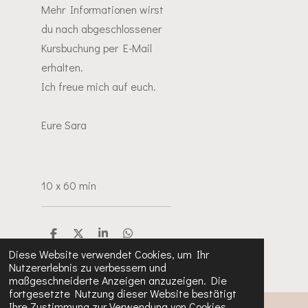
Mehr Informationen wirst
du nach abgeschlossener
Kursbuchung per E-Mail
erhalten.
Ich freue mich auf euch.
Eure Sara
10 x 60 min
T
T
T
T
e
e
e
e
Diese Website verwendet Cookies, um Ihr
i
i
i
i
Nutzererlebnis zu verbessern und
l
l
l
l
maßgeschneiderte Anzeigen anzuzeigen. Die
e
e
e
e
n
n
n
n
fortgesetzte Nutzung dieser Website bestätigt
Ihre Zustimmung zur Verwendung von Cookies.