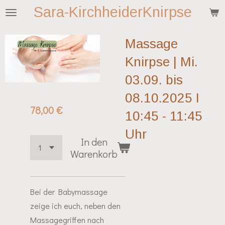
Sara-KirchheiderKnirpse
Zum
Hauptinhalt
springen
Massage
Knirpse | Mi.
03.09. bis
08.10.2025 I
78,00 €
10:45 - 11:45
Uhr
In den
Warenkorb
Bei der Babymassage
zeige ich euch, neben den
Massagegriffen nach