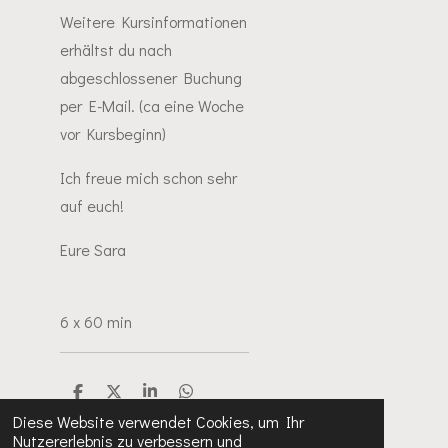
Weitere Kursinformationen
erhältst du nach
abgeschlossener Buchung
per E-Mail. (ca eine Woche
vor Kursbeginn)
Ich freue mich schon sehr
auf euch!
Eure Sara
6 x 60 min
T
T
T
T
e
e
e
e
Diese Website verwendet Cookies, um Ihr
i
i
i
i
Nutzererlebnis zu verbessern und
l
l
l
l