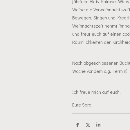
jährigen Aktiv Knirpse. Wir
Weise die Vorweihnachtszeit 
Bewegen, Singen und Kreativ
Weihnachtszeit nehmt ihr na
und freut euch auf einen coo
Räumlichkeiten der Kirchheid
Nach abgeschlossener Buchun
Woche vor dem o.g. Termin)
Ich freue mich auf euch!
Eure Sara
T
T
T