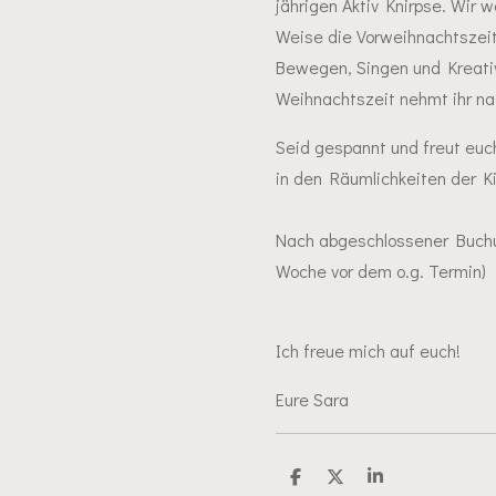
jährigen Aktiv Knirpse. Wir
Weise die Vorweihnachtszeit 
Bewegen, Singen und Kreativ
Weihnachtszeit nehmt ihr na
Seid gespannt und freut euc
in den Räumlichkeiten der Ki
Nach abgeschlossener Buchun
Woche vor dem o.g. Termin)
Ich freue mich auf euch!
Eure Sara
T
T
T