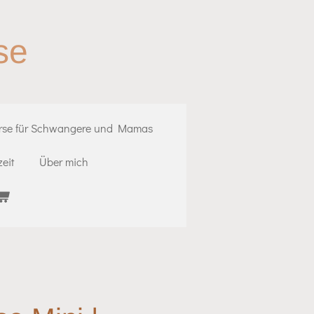
se
rse für Schwangere und Mamas
eit
Über mich