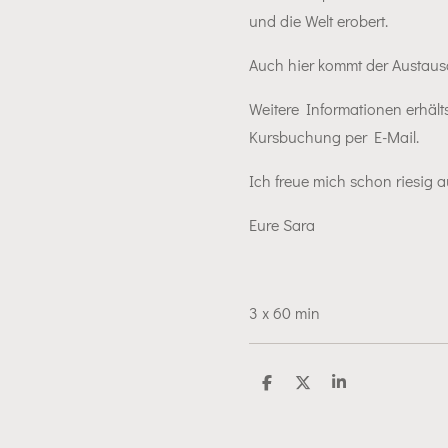
und die Welt erobert.
Auch hier kommt der Austausc
Weitere Informationen erhäl
Kursbuchung per E-Mail.
Ich freue mich schon riesig a
Eure Sara
3 x 60 min
T
T
T
e
e
e
i
i
i
l
l
l