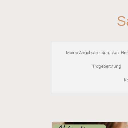
Zum
Hauptinhalt
S
springen
Meine Angebote - Sara von He
Trageberatung
K