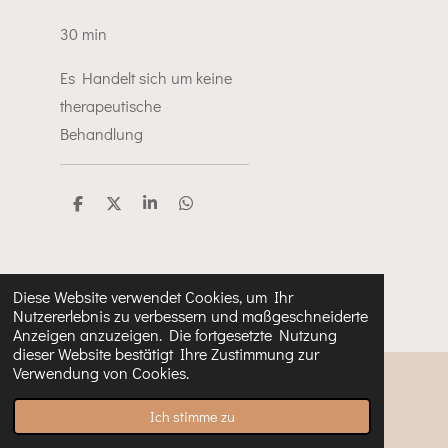
30 min
Es Handelt sich um keine
therapeutische
Behandlung
T
T
T
T
e
e
e
e
i
i
i
i
l
l
l
l
e
e
e
e
n
n
n
n
Diese Website verwendet Cookies, um Ihr
Nutzererlebnis zu verbessern und maßgeschneiderte
Anzeigen anzuzeigen. Die fortgesetzte Nutzung
dieser Website bestätigt Ihre Zustimmung zur
Verwendung von Cookies.
© 2023 - 2024 Sara-Kirchheiderknirpse
Mit Unterstützung von
Webador
Ich stimme zu