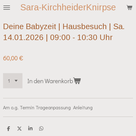
Sara-KirchheiderKnirpse
Zum
Hauptinhalt
springen
Deine Babyzeit | Hausbesuch | Sa.
14.01.2026 | 09:00 - 10:30 Uhr
60,00 €
In den Warenkorb
Am o.g. Termin Trageanpassung Anleitung
T
T
T
T
e
e
e
e