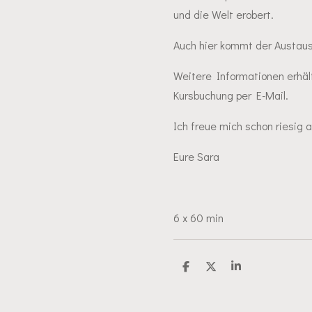
und die Welt erobert.
Auch hier kommt der Austausc
Weitere Informationen erhäl
Kursbuchung per E-Mail.
Ich freue mich schon riesig 
Eure Sara
6 x 60 min
T
T
T
e
e
e
i
i
i
l
l
l