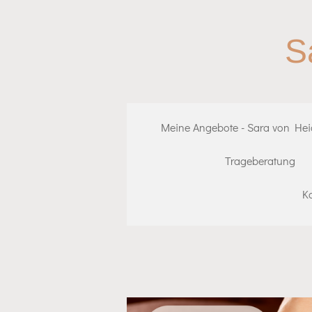
Zum
Hauptinhalt
S
springen
Meine Angebote - Sara von He
Trageberatung
K