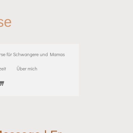
se
rse für Schwangere und Mamas
eit
Über mich