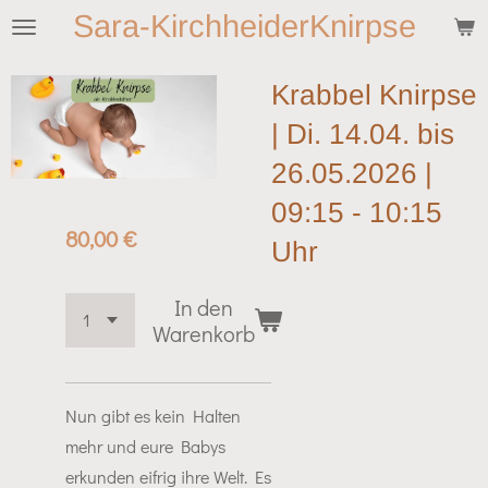
Sara-KirchheiderKnirpse
Zum
Hauptinhalt
springen
Krabbel Knirpse
| Di. 14.04. bis
26.05.2026 |
09:15 - 10:15
80,00 €
Uhr
In den
Warenkorb
Nun gibt es kein Halten
mehr und eure Babys
erkunden eifrig ihre Welt. Es