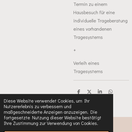
Termin zu einem
Hausbesuch für eine
individuelle Trageberatung
eines vorhandenen
Tragesystems
+
Verleih eines
Tragesystems
T
T
T
T
e
e
e
e
Diese Website verwendet Cookies, um Ihr
i
i
i
i
Nutzererlebnis zu verbessern und
l
l
l
l
maßgeschneiderte Anzeigen anzuzeigen. Die
e
e
e
e
n
n
n
n
fortgesetzte Nutzung dieser Website bestätigt
Ihre Zustimmung zur Verwendung von Cookies.
© 2023 - 2024 Sara-Kirchheiderknirpse