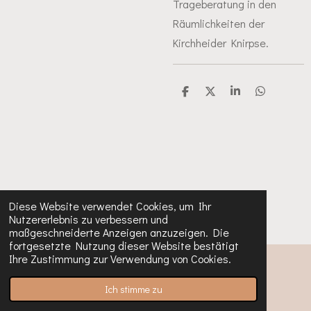
Trageberatung in den
Räumlichkeiten der
Kirchheider Knirpse.
T
T
T
T
e
e
e
e
i
i
i
i
l
l
l
l
e
e
e
e
n
n
n
n
Diese Website verwendet Cookies, um Ihr
Nutzererlebnis zu verbessern und
maßgeschneiderte Anzeigen anzuzeigen. Die
fortgesetzte Nutzung dieser Website bestätigt
Ihre Zustimmung zur Verwendung von Cookies.
© 2023 - 2024 Sara-Kirchheiderknirpse
Mit Unterstützung von
Webador
Ich stimme zu